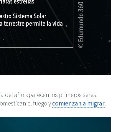
día del año aparecen los primeros seres
omestican el fuego y
comienzan a migrar
.