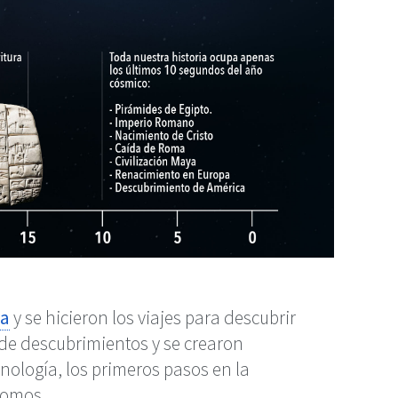
ta
y se hicieron los viajes para descubrir
 de descubrimientos y se crearon
ecnología, los primeros pasos en la
somos.