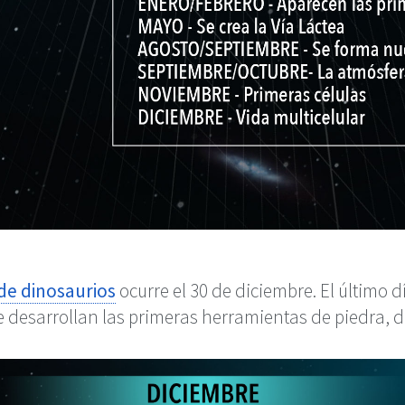
 de dinosaurios
ocurre el 30 de diciembre. El último 
 desarrollan las primeras herramientas de piedra, d