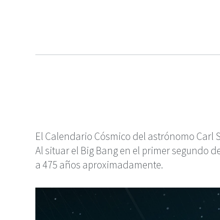
El Calendario Cósmico del astrónomo Carl 
Al situar el Big Bang en el primer segundo 
a 475 años aproximadamente.