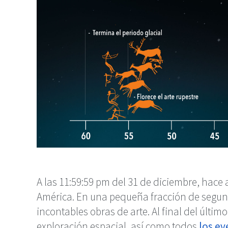
A las 11:59:59 pm del 31 de diciembre, hac
América. En una pequeña fracción de segund
incontables obras de arte. Al final del últim
exploración espacial, así como todos
los ev