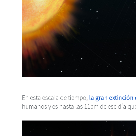
En esta escala de tiempo,
la gran extinción
humanos y es hasta las 11pm de ese día que