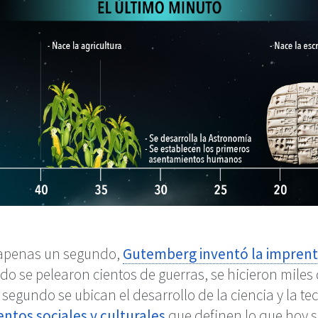
e apenas un segundo,
Gutemberg inventó la impren
o se pelearon cientos de guerras, se hicieron miles
o segundo se ubican el desarrollo de la ciencia y la t
entos sociales y culturales
que definen lo que hoy 