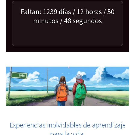
Faltan:
1239
días /
12
horas /
50
minutos /
48
segundos
Experiencias inolvidables de aprendizaje
para la vida.